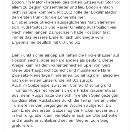
Bodon. Im Match-Tiebreak des dritten Satzes war Stoll vor
allem zu Beginn konzentrierter und ließ Bodon einfach
nicht ins Spiel kommen. Mit 10:2 holte der Lokalmatador
den ersten Punkt für die Lomersheimer.
Ein über weite Strecken ausgeglichenes Match lieferten
sich Rudi Postosch und Rainer Gneiting auf Position vier.
Nach vielen langen Ballwechseln hatte Postosch fast
immer das bessere Ende für sich und siegte vom
Ergebnis her deutlich mit 6:3 und 6:2.
Den Punkt sicher eingeplant hatten die Frickenhäuser auf
Position sechs, aber es kam anders als geplant. Dieter
Weigel kam mit dem variantenreichen Spiel von Gert
Meier überhaupt nicht zurecht und musste eine klare
Zweisatz-Niederlage hinnehmen. Somit lag die Tälescrew
nach der ersten Einzelrunde mit 0:3 zurück.
Auch im Spitzenspiel zwischen Conrad Mischung und
Thomas Rupps rechneten sich die Frickenhäuser etwas
aus, denn Rupps hatte die noch im ersten Spiel gezeigten
konditionellen Rückstände durch die Teilnahme an vielen
Turnieren in den vergangenen Wochen aufgeholt. Bis
zum Ende des ersten Satzes lag der Frickenhäuser auch
in Führung, aber dann verletzte er sich am Oberschenkel
und musste anschließend seinem Gegner zum Sieg
gratulieren.