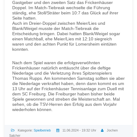
Gastgeber und den zweiten Satz das Frickenhäuser
Doppel. Im Match-Tiebreak wechselte die Führung
ständig, ehe Stoll/Sträter beim 10:7 das Glück auf ihrer
Seite hatten.
Auch im Dreier-Doppel zwischen Meier/Lies und
Blank/Weigel musste der Match-Tiebreak die
Entscheidung bringen. Dabei hatten Blank/Weigel sogar
einen Matchball, ehe Meier/Lies mit 12:10 siegreich
waren und den achten Punkt für Lomersheim eintüten
konnten.
Nach dem Spiel waren die erfolgsverwöhnten
Frickenhäuser natürlich enttäuscht über die deftige
Niederlage und die Verletzung ihres Spitzenspielers
Thomas Rupps. Am kommenden Samstag sollten sie aber
die Niederlage verkraftet haben, denn dann kommt es um
13 Uhr auf der Frickenhäuser Tennisanlage zum Duell mit
dem SC Freiburg. Die Freiburger haben bisher beide
Spiele gewonnen und streben die Meisterschaft an. Mal
sehen, ob die TSV-Herren den Erfolg aus dem Vorjahr
wiederholen können.
Kategorie:
Spielbetrieb
11.06.2024 - 19:32 Uhr
Jochen
Salcher